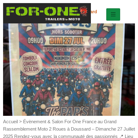
Grand Rassemblement 2 Roues à Doussard
Accueil > Évènement & Salon For One France au Grand
Rassemblement Moto 2 Roues à Doussard – Dimanche 27 Juillet
2025 Rendez-vous avec la communauté des passionnés 📍 Lieu