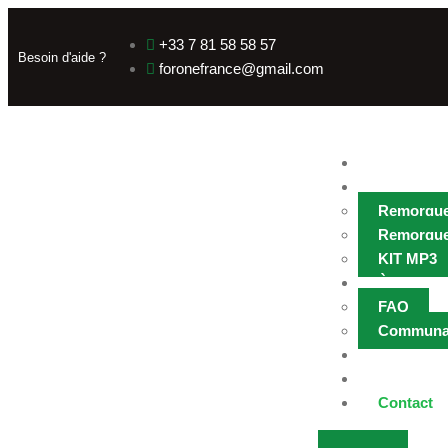
+33 7 81 58 58 57
Besoin d'aide ?
foronefrance@gmail.com
Accueil
Nos Remo
Remorque
Remorque
KIT MP3
À Propos
FAQ
Communa
Nos Distr
Évènemen
Contact