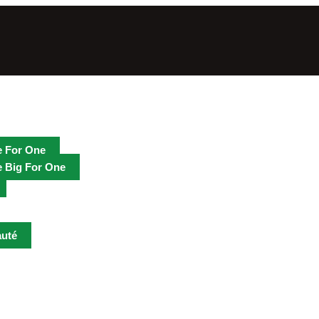
rques
 For One
 Big For One
uté
ibuteurs
ts & Salon